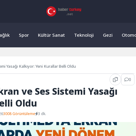
ağlık
Spor
Kültür Sanat
Teknoloji
Gezi
Otomo
i Yasağı Kalkıyor: Yeni Kurallar Belli Oldu
0
ran ve Ses Sistemi Yasağı
elli Oldu
26
3008 Görüntüleme
3 dk.