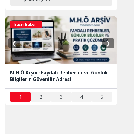
göndermiyoruz.
Basın Bülteni
❮
❯
M.H.Ö Arşiv : Faydalı Rehberler ve Günlük
Bilgilerin Güvenilir Adresi
1
2
3
4
5