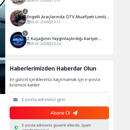
Bütçe
08.07.2026
15:01
4
Engelli Araçlarında ÖTV Muafiyeti Limiti
Artırıldı
03.01.2026
13:12
5
Z Kuşağının Yaygınlaştırdığı Kariyer
Minimalizmi Nedir?
05.01.2026
23:24
Haberlerimizden Haberdar Olun
En güncel içeriklerimizi kaçırmamak için e-posta
listemize katılın!
Abone Ol
E-posta adresiniz güvenli ellerde. Spam