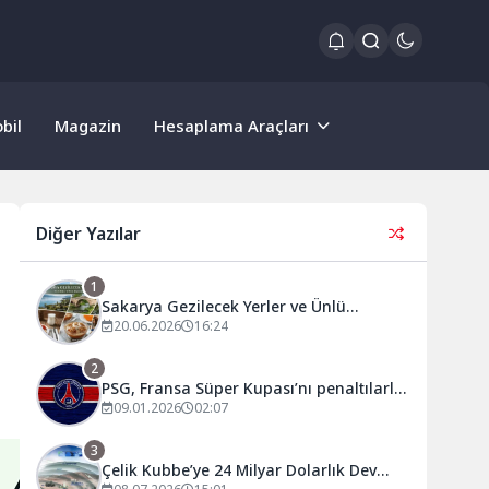
bil
Magazin
Hesaplama Araçları
Diğer Yazılar
1
Sakarya Gezilecek Yerler ve Ünlü
Yiyecekleri
20.06.2026
16:24
2
PSG, Fransa Süper Kupası’nı penaltılarla
kazandı!
09.01.2026
02:07
3
Çelik Kubbe’ye 24 Milyar Dolarlık Dev