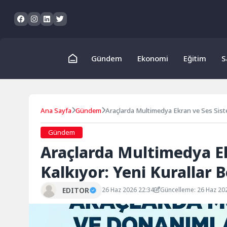
Skip
to
content
Gündem
Ekonomi
Eğitim
S
Ana Sayfa
Gündem
Araçlarda Multimedya Ekran ve Ses Sistem
Gündem
Araçlarda Multimedya Ek
Kalkıyor: Yeni Kurallar B
EDITOR
26 Haz 2026 22:34
Güncelleme: 26 Haz 20