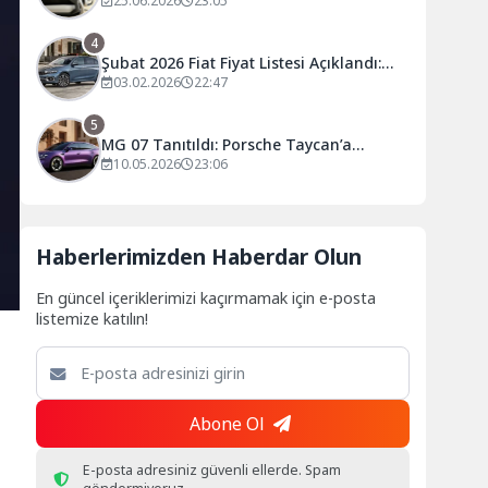
Oturma Süresi Açıklandı
25.06.2026
23:05
4
Şubat 2026 Fiat Fiyat Listesi Açıklandı:
Egea’ya Bir Zam Daha Geldi!
03.02.2026
22:47
5
MG 07 Tanıtıldı: Porsche Taycan’a
Benzeyen Elektrikli Coupe Dikkat Çekti
10.05.2026
23:06
Haberlerimizden Haberdar Olun
En güncel içeriklerimizi kaçırmamak için e-posta
listemize katılın!
Abone Ol
E-posta adresiniz güvenli ellerde. Spam