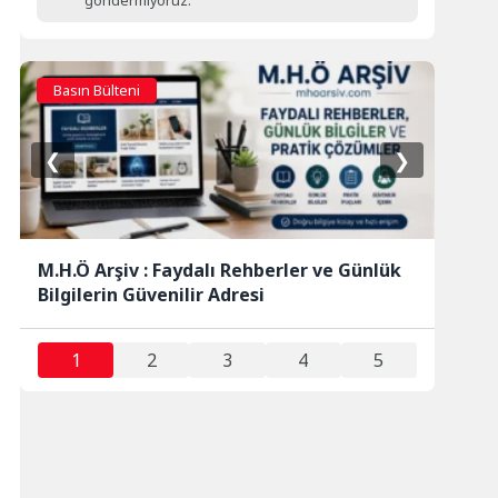
göndermiyoruz.
Basın Bülteni
❮
❯
M.H.Ö Arşiv : Faydalı Rehberler ve Günlük
Bilgilerin Güvenilir Adresi
1
2
3
4
5