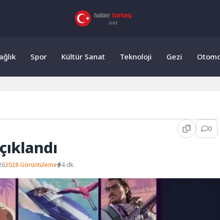
ağlık
Spor
Kültür Sanat
Teknoloji
Gezi
Otomo
0
çıklandı
26
3028 Görüntüleme
4 dk.