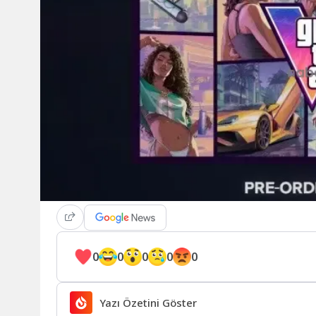
0
0
0
0
0
Yazı Özetini Göster