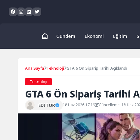
Skip
to
content
Gündem
Ekonomi
Eğitim
S
Ana Sayfa
Teknoloji
GTA 6 Ön Sipariş Tarihi Açıklandı
Teknoloji
GTA 6 Ön Sipariş Tarihi A
EDITOR
18 Haz 2026 17:19
Güncelleme: 18 Haz 20