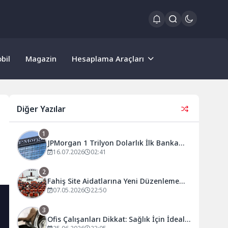
bil
Magazin
Hesaplama Araçları
Diğer Yazılar
1
JPMorgan 1 Trilyon Dolarlık İlk Banka
Olmaya Yaklaşıyor: Rekor Kâr Hisseleri
16.07.2026
02:41
Zirveye Taşıdı
2
Fahiş Site Aidatlarına Yeni Düzenleme
Resmen Yasalaştı: Keyfi Zam Dönemi
07.05.2026
22:50
Sona Eriyor
3
Ofis Çalışanları Dikkat: Sağlık İçin İdeal