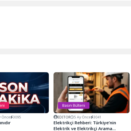
eni
Basın Bülteni
y Önce
3095
EDITOR
5 Ay Önce
3041
nıdır
Elektrikçi Rehberi: Türkiye’nin
Elektrik ve Elektrikçi Arama