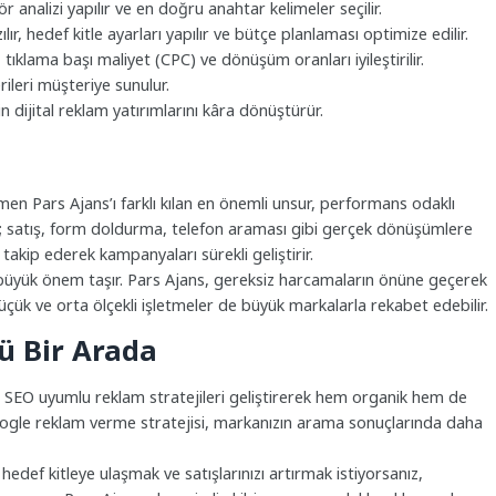
ör analizi yapılır ve en doğru anahtar kelimeler seçilir.
, hedef kitle ayarları yapılır ve bütçe planlaması optimize edilir.
tıklama başı maliyet (CPC) ve dönüşüm oranları iyileştirilir.
ileri müşteriye sunulur.
 dijital reklam yatırımlarını kâra dönüştürür.
n Pars Ajans’ı farklı kılan en önemli unsur, performans odaklı
ğil; satış, form doldurma, telefon araması gibi gerçek dönüşümlere
takip ederek kampanyaları sürekli geliştirir.
üyük önem taşır. Pars Ajans, gereksiz harcamaların önüne geçerek
k ve orta ölçekli işletmeler de büyük markalarla rekabet edebilir.
ü Bir Arada
ans, SEO uyumlu reklam stratejileri geliştirerek hem organik hem de
ir Google reklam verme stratejisi, markanızın arama sonuçlarında daha
edef kitleye ulaşmak ve satışlarınızı artırmak istiyorsanız,