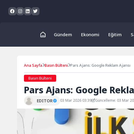
Skip
to
content
Gündem
Ekonomi
Eğitim
S
Ana Sayfa
Basın Bülteni
Pars Ajans: Google Reklam Ajansı
Basın Bülteni
Pars Ajans: Google Rekl
EDITOR
03 Mar 2026 03:39
Güncelleme: 03 Mar 2