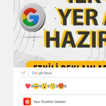
0
0
0
0
0
Yazı Özetini Göster