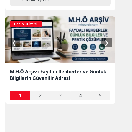
göndermiyoruz.
Basın Bülteni
❮
❯
M.H.Ö Arşiv : Faydalı Rehberler ve Günlük
Bilgilerin Güvenilir Adresi
1
2
3
4
5