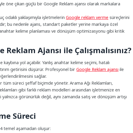
le öne çıkan güçlü bir Google Reklam ajansı olarak markalara
uç odaklı yaklaşımıyla işletmelerin
Google reklam verme
süreçlerini
lıdır; bu nedenle ajans, standart paketler yerine markaya özel
esi, anahtar kelime planlaması ve dönüşüm optimizasyonu gibi kritik
 Reklam Ajansı ile Çalışmalısınız?
ybına yol açabilir. Yanlış anahtar kelime seçimi, hatalı
rım getirisini düşürür. Profesyonel bir
Google Reklam ajansı
ile
erlendirilmesini sağlar.
üm süreci şeffaf biçimde yönetir. Arama Ağı Reklamları,
klamları gibi farklı reklam modelleri arasından işletmenize en
i yalnızca görünürlük değil, aynı zamanda satış ve dönüşüm artışı
me Süreci
i 4 temel aşamadan oluşur: