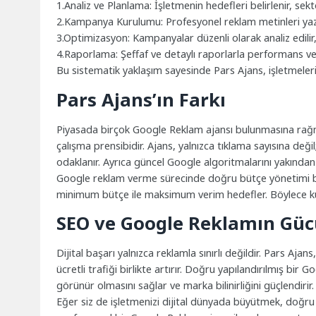
1.Analiz ve Planlama: İşletmenin hedefleri belirlenir, sekt
2.Kampanya Kurulumu: Profesyonel reklam metinleri yazılır
3.Optimizasyon: Kampanyalar düzenli olarak analiz edilir, 
4.Raporlama: Şeffaf ve detaylı raporlarla performans ver
Bu sistematik yaklaşım sayesinde Pars Ajans, işletmelerin
Pars Ajans’ın Farkı
Piyasada birçok Google Reklam ajansı bulunmasına rağme
çalışma prensibidir. Ajans, yalnızca tıklama sayısına de
odaklanır. Ayrıca güncel Google algoritmalarını yakından 
Google reklam verme sürecinde doğru bütçe yönetimi b
minimum bütçe ile maksimum verim hedefler. Böylece küçü
SEO ve Google Reklamın Güc
Dijital başarı yalnızca reklamla sınırlı değildir. Pars Aj
ücretli trafiği birlikte artırır. Doğru yapılandırılmış b
görünür olmasını sağlar ve marka bilinirliğini güçlendirir.
Eğer siz de işletmenizi dijital dünyada büyütmek, doğru h