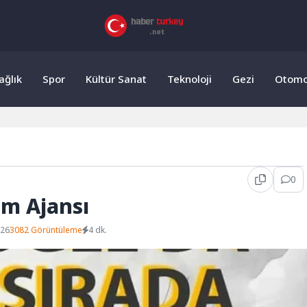
ağlık
Spor
Kültür Sanat
Teknoloji
Gezi
Otomo
0
am Ajansı
026
3082 Görüntüleme
4 dk.