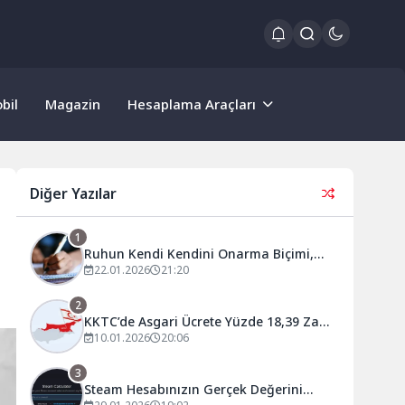
bil
Magazin
Hesaplama Araçları
Diğer Yazılar
1
Ruhun Kendi Kendini Onarma Biçimi,
Yazmak
22.01.2026
21:20
2
KKTC’de Asgari Ücrete Yüzde 18,39 Zam:
Net Ücret 52 Bin 738 TL Oldu
10.01.2026
20:06
3
Steam Hesabınızın Gerçek Değerini