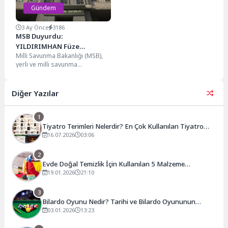
Gündem
3 Ay Önce
3186
MSB Duyurdu:
YILDIRIMHAN Füze
Milli Savunma Bakanlığı (MSB),
Sisteminde Saha Testleri
yerli ve milli savunma
Sürüyor
teknolojileri kapsamında
geliştirilen YILDIRIMHAN uzun
menzilli füze...
Diğer Yazılar
1
Tiyatro Terimleri Nelerdir? En Çok Kullanılan Tiyatro
Kavramları ve Anlamları
16.07.2026
03:06
2
Evde Doğal Temizlik İçin Kullanılan 5 Malzeme
(Kimyasal Gerekmiyor)
19.01.2026
21:10
3
Bilardo Oyunu Nedir? Tarihi ve Bilardo Oyununun
Kuralları
03.01.2026
13:23