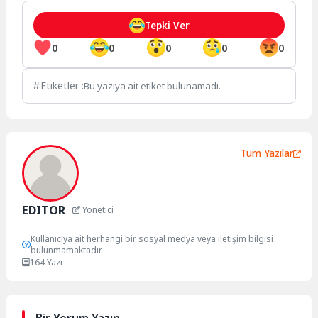
Tepki Ver
0
0
0
0
0
Etiketler :
Bu yazıya ait etiket bulunamadı.
Tüm Yazılar
EDITOR
Yönetici
Kullanıcıya ait herhangi bir sosyal medya veya iletişim bilgisi
bulunmamaktadır.
164 Yazı
Bir Yorum Yazın