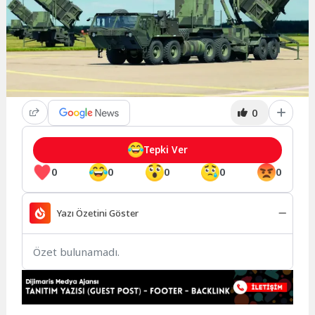
0
Tepki Ver
0
0
0
0
0
Yazı Özetini Göster
Özet bulunamadı.