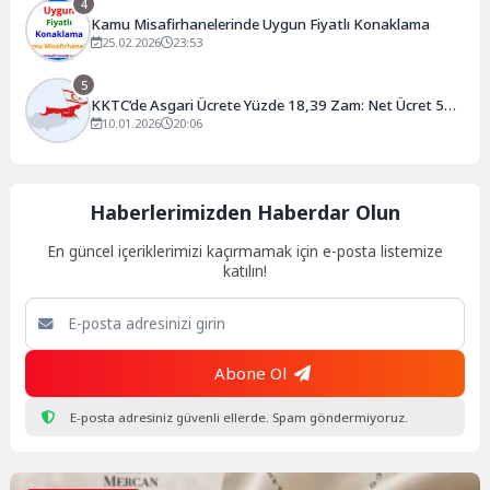
4
Kamu Misafirhanelerinde Uygun Fiyatlı Konaklama
25.02.2026
23:53
5
KKTC’de Asgari Ücrete Yüzde 18,39 Zam: Net Ücret 52
Bin 738 TL Oldu
10.01.2026
20:06
Haberlerimizden Haberdar Olun
En güncel içeriklerimizi kaçırmamak için e-posta listemize
katılın!
Abone Ol
E-posta adresiniz güvenli ellerde. Spam göndermiyoruz.