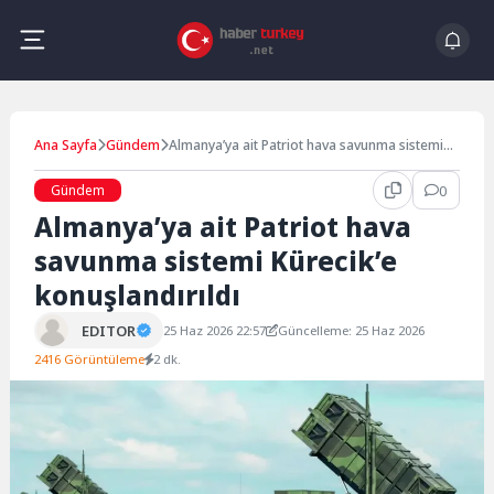
Skip
to
content
Ana Sayfa
Gündem
Almanya’ya ait Patriot hava savunma sistemi
Kürecik’e konuşlandırıldı
Gündem
0
Almanya’ya ait Patriot hava
savunma sistemi Kürecik’e
konuşlandırıldı
EDITOR
25 Haz 2026 22:57
Güncelleme: 25 Haz 2026
2416 Görüntüleme
2 dk.