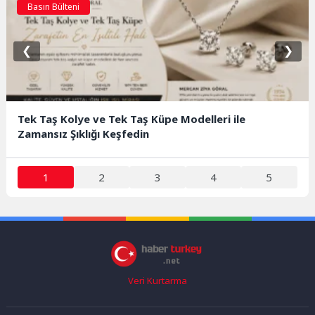
Basın Bülteni
❮
❯
Tek Taş Kolye ve Tek Taş Küpe Modelleri ile
Zamansız Şıklığı Keşfedin
1
2
3
4
5
Veri Kurtarma