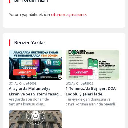
Yorum yapabilmek için
oturum açmalısınız
.
Benzer Yazılar
Gündem
Gündem
1 Ay Önce
3009
2 Ay Önce
2925
Araçlarda Multimedya
1 Temmuz’da Başlıyor: DOA
Ekran ve Ses Sistemi Yasağı
Logolu Şişeleri İade
Araçlarda son dönemde
Türkiye’de geri dönüşüm ve
Kalkıyor: Yeni Kurallar Belli
Edenlere 1 TL Ödenecek
tartışma konusu olan
çevre koruma alanında önemli
Oldu
multimedya ekran, telefon tutucu
bir adım atılıyor. Uzun süredir
ve ses sistemi ekipmanlarıyla
hazırlıkları devam...
ilgili...