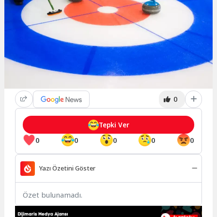
0
Tepki Ver
0
0
0
0
0
Yazı Özetini Göster
Özet bulunamadı.