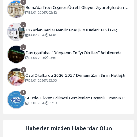
1
Roma’da Trevi Çeşmesi Ücretli Oluyor: Ziyaretçilerden 2
Euro Alınacak
12.01.2026
02:42
2
1978’den Beri Güvenilir Enerji Çözümleri: ELSİ Güç
Sistemleri
14.07.2026
14:01
3
Darüşşafaka, “Dünyanın En İyi Okulları” ödüllerinde
finale kaldı
25.06.2026
23:01
4
Özel Okullarda 2026-2027 Dönemi Zam Sınırı Netleşti
05.01.2026
23:53
5
SEO’da Dikkat Edilmesi Gerekenler: Başarılı Olmanın Püf
Noktaları
02.01.2026
01:19
Haberlerimizden Haberdar Olun