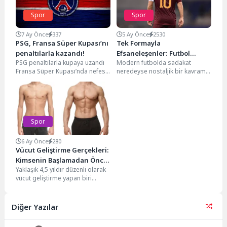
Spor
Spor
7 Ay Önce
337
5 Ay Önce
2530
PSG, Fransa Süper Kupası’nı
Tek Formayla
penaltılarla kazandı!
Efsaneleşenler: Futbol
PSG penaltılarla kupaya uzandı
Modern futbolda sadakat
Tarihinin En Sadık 11’i
Fransa Süper Kupası’nda nefes
neredeyse nostaljik bir kavrama
kesen finalde Paris Saint-
dönüştü. Yüksek bonservis
Germain, normal süresi 2-2...
bedelleri, astronomik maaşlar
ve sürekli...
Spor
6 Ay Önce
280
Vücut Geliştirme Gerçekleri:
Kimsenin Başlamadan Önce
Yaklaşık 4,5 yıldır düzenli olarak
Söylemediği Şeyler
vücut geliştirme yapan biri
olarak, işin hem motivasyon
veren hem...
Diğer Yazılar