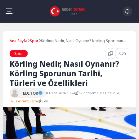
Skip
to
content
Ana Sayfa
Spor
Körling Nedir, Nasıl Oynanır? Körling Sporunun
Tarihi, Türleri ve Özellikleri
Spor
0
Körling Nedir, Nasıl Oynanır?
Körling Sporunun Tarihi,
Türleri ve Özellikleri
EDITOR
03 Oca 2026 13:24
Güncelleme: 03 Oca 2026
326 Görüntüleme
3 dk.