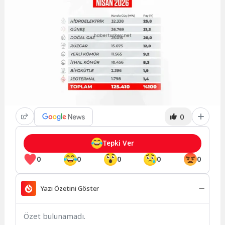
0
Tepki Ver
0
0
0
0
0
Yazı Özetini Göster
Özet bulunamadı.