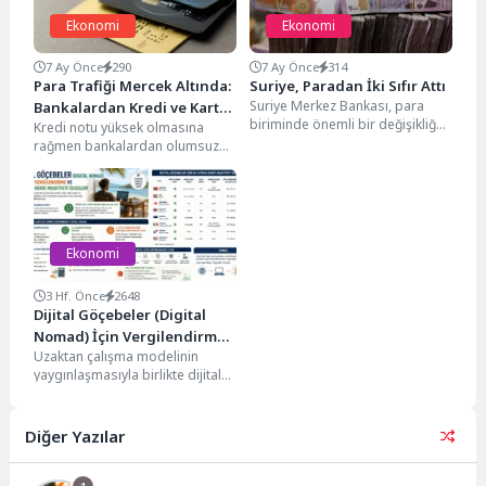
Ekonomi
Ekonomi
7 Ay Önce
290
7 Ay Önce
314
Para Trafiği Mercek Altında:
Suriye, Paradan İki Sıfır Attı
Suriye Merkez Bankası, para
Bankalardan Kredi ve Kart
biriminde önemli bir değişikliğe
Kredi notu yüksek olmasına
Başvurularına Yeni Kriter
giderek banknotlardan iki sıfırı
rağmen bankalardan olumsuz
kaldırdı ve yeni...
yanıt alanların sayısı giderek
artıyor. Bankacılık sektöründe
uygulamaya...
Ekonomi
3 Hf. Önce
2648
Dijital Göçebeler (Digital
Nomad) İçin Vergilendirme
Uzaktan çalışma modelinin
ve En Uygun Vergili Ülkeler
yaygınlaşmasıyla birlikte dijital
göçebelik (digital nomad) dünya
genelinde hızla büyüyen bir
yaşam...
Diğer Yazılar