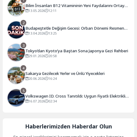
1
Bilim İnsanları B12 Vitamininin Yeni Faydalarını Ortaya
Çıkardı
13.05.2026
12:11
2
Budapeşte’de Değişim Gecesi: Orban Dönemi Resmen
Kapandı
13.04.2026
13:25
3
Tokyo’dan Kyoto’ya Baştan Sona Japonya Gezi Rehberi
29.01.2026
20:58
4
Sakarya Gezilecek Yerler ve Ünlü Yiyecekleri
20.06.2026
16:24
5
Volkswagen ID. Cross Tanıtıldı: Uygun Fiyatlı Elektrikli
SUV 427 Km Menzil ve 28 Bin Euro Başlangıç Fiyatıyla
16.07.2026
02:34
Geliyor
Haberlerimizden Haberdar Olun