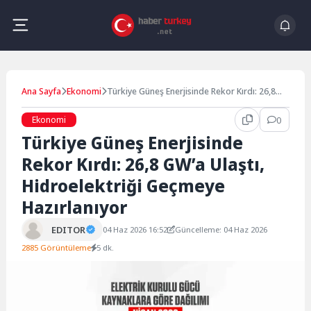
Skip
to
content
Ana Sayfa
Ekonomi
Türkiye Güneş Enerjisinde Rekor Kırdı: 26,8
GW’a Ulaştı, Hidroelektriği Geçmeye
Hazırlanıyor
Ekonomi
0
Türkiye Güneş Enerjisinde
Rekor Kırdı: 26,8 GW’a Ulaştı,
Hidroelektriği Geçmeye
Hazırlanıyor
EDITOR
04 Haz 2026 16:52
Güncelleme: 04 Haz 2026
2885 Görüntüleme
5 dk.